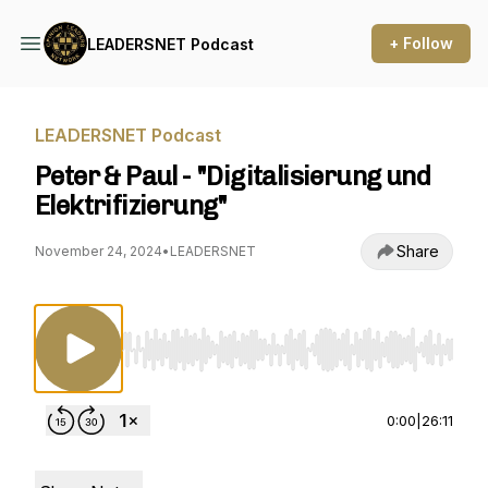
+ Follow
LEADERSNET Podcast
LEADERSNET Podcast
Peter & Paul - "Digitalisierung und
Elektrifizierung"
Share
November 24, 2024
•
LEADERSNET
Use Left/Right to seek, Home/End to jump to st
0:00
|
26:11